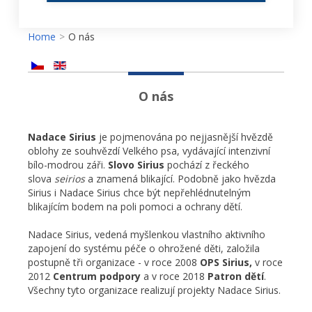
Home
>
O nás
O nás
Nadace Sirius
je pojmenována po nejjasnější hvězdě
oblohy ze souhvězdí Velkého psa, vydávající intenzivní
bílo-modrou záři.
Slovo Sirius
pochází z řeckého
slova
seirios
a znamená blikající. Podobně jako hvězda
Sirius i Nadace Sirius chce být nepřehlédnutelným
blikajícím bodem na poli pomoci a ochrany dětí.
Nadace Sirius, vedená myšlenkou vlastního aktivního
zapojení do systému péče o ohrožené děti, založila
postupně tři organizace - v roce 2008
OPS Sirius,
v roce
2012
Centrum podpory
a v roce 2018
Patron dětí
.
Všechny tyto organizace realizují projekty Nadace Sirius.